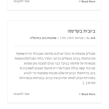
על
סגור לתגובות
Read More
ביובית
בקיסריה
ביובית בקדימה
arik
By
|
פברואר 17th, 2019
|
שאיבות ביוב בהרצליה
סובלים מהצפת מי ביוב? יש לכם סתימה עצבנית? הריח שאופף
את התקלה בביוב והנוזלים ברחבי החדר בלתי נסבלים?ההצפות
מבשרות על סתימה בביוב? כבר נגרם למבנה נזק ומפגע
סביבתי קשה ובלתי נסבל של ריח וזיהום? זקוקים לשאיבת מי
ביוב בדחיפות? הביוביות שלנו מוכנות ומזומנות כדי להגיע
במהירות הבזק לפתור את הבעיה בביוב בבטיחות ובמהירות!
פנויים [...]
על
סגור לתגובות
Read More
ביובית
בקדימה