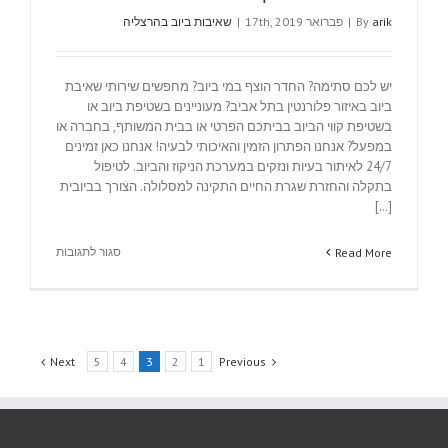
arik
By
|
פברואר 17th, 2019
|
שאיבות ביוב בהרצליה
יש לכם סתימה? החדר הוצף במי ביוב? מחפשים שירותי שאיבת
ביוב באיזור פלורנטין בתל אביב? מעוניינים בשטיפת ביוב או
בשטיפת קווי הביוב בביתכם הפרטי או בבית המשותף, בחברה או
במפעל? אנחנו הפתרון הזמין והאיכותי לבעיה! אנחנו כאן זמינים
24/7 לאיתור בעיות ונזקים במערכת הניקוז והביוב. לטיפול
בתקלה והחזרת שגרת החיים התקינה למסלולה. הצורך בביובית
[...]
על
סגור לתגובות
Read More
ביובית
בפלורנטין
Next
5
4
3
2
1
Previous