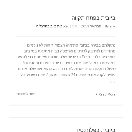
ביובית בפתח תקווה
arik
By
|
פברואר 17th, 2019
|
שאיבות ביוב בהרצליה
נתקלתם בבעיה בביוב? סתימה? הצפה? ריחות לא נעימים
מתחילים להידבק לרהיטים והריצפה בבית מתלאת במי ביוב
בעלי ריח בלתי נסבל? הביוביות שלנו מוכנות ומזומנות כדי להגיע
במהירות הבזק לפתור את הבעיה בביוב בבטיחות ובמהירות!
טיפול בתקלות הביוב שנתקלתם בהן הוא המומחיות שלנו. אנחנו
פנויים לקבל את פניותיכם 24 שעות ביממה, 7 ימים בשבוע, כל
[...]
על
סגור לתגובות
Read More
ביובית
בפתח
תקווה
ביובית בפלורנטין