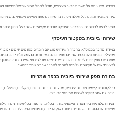
במידה וישנו עומס על תשתית הביוב העירונית, תוכלו לסבול מתופעות של סתימות והצפ
שירותי ביובית זמינים לכל תקלה מסוג זה, השירותים שאנו מציעים מקצועיים, מהירים וא
חשוב לדעת לבחור נכון בחברה המעסיקה עובדים מקצועיים אשר בעלי ניסיון נרחב וה
שירותי ביובית
בסקטור העיסקי
במידה ומדובר במפעל או בחברה העושה שימוש עם חומרים מסוימים קיימים גם בורי אחס
מפעילי הביוביות שלנו בכפר שמריהו מומחים גם בשירות זה הנעשה על ידי רכב הבי
מועברים באופן בטוח לאתרי פסולת מורשים. יש לדאוג לשירותי שאיבת בורי האחסון הלל
לבצע וידוא ששל תקינותם על מנת להכינם למחזור שפכים נוסף בהמשך.
בחירת ספק שירותי ביובית בכפר שמריהו
בין לקוחותינו קיימים מוסדות עירונים, מסעדות, חברות, חניונים, מקלטים, מפעלים, בת
יהודה. גם אתם זקוקים לשירות ממומחי הביובית?
השירות שלנו ניתן בידי הצוות המקצועי ביותר, בכל ימות השנה, בכל שעות היום והלילה.
מציעים הם ההוגנים והאיכותיים ביותר בשוק הביובית, והצוותים המטפלים בהם הם מה