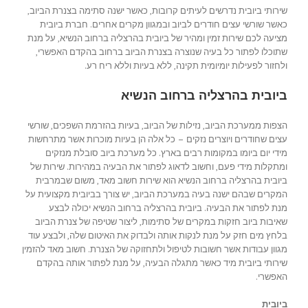
שירותי ביובית נדרשים לעיתים קרובות, כאשר ישנה סתימה בצנרת הביוב,
כאשר שורשי עצים חודרים לביוב ובמגוון מקרים אחרים. חברת ביובית
מציעה לכם שירות זמין ומהיר של ביובית בהרצליה ברחוב הנשיא, על מנת
שתוכלו לפתור כל בעיה שנוצרה בצנרת הביוב ברחוב בהקדם האפשרי,
ולחזור לפעילות יומיומית תקינה, ללא בעיות וללא ריח רע.
ביובית בהרצליה ברחוב הנשיא
הצפות ממערכת הביוב, נזילות של הביוב, בעיות בהזרמת השפכים, שורשי
עצים שחודרים ויוצרים נזקים – כל אלה הן בעיות מוכרות אשר מתרחשות
מידי יום ביומו במקומות רבים בארץ. כל מערכת ביוב סובלת מנזקים
ומתקלות מידי פעם, וחשוב לדאוג לפתור את הבעיה במהירות. שירות של
ביובית בהרצליה ברחוב הנשיא הוא שירות חשוב מאד, משום שבמרבית
המקרים שבהם ישנה בעיה במערכת הביוב, יש צורך בביובית מקצועית על
מנת לפתור את הבעיה. ביובית בהרצליה ברחוב הנשיא יכולה לבצע
שאיבות ביוב חזקות במקרים של סתימות, ליצור שטיפה של צנרת הביוב
בלחץ מים חזק על מנת לנקות אותה ולבדוק את האיטום שלה, ולבצע עוד
מגוון עבודות אשר חשובות לטיפול ולתחזוקה של הצנרת. חשוב מאד להזמין
שירותי ביובית מיד כאשר מתגלה הבעיה, על מנת לפתור אותה בהקדם
האפשרי.
ביובית