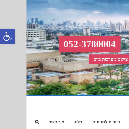
פתח סרגל
052-3780004
 צילום מערכות ביוב
ביובית לחניונים
בלוג
צור קשר