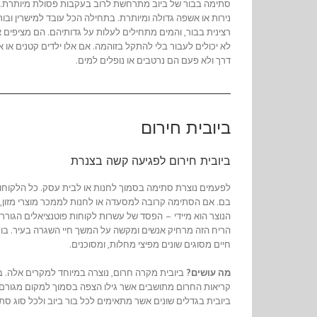
סתימה בבור של ביוב מתרחשת לרוב בעקבות פסולת מיותרת. זה
נירות או אשפה גדולה ומיותרת. בתחילה הכל עובד למישרין ובור
רצינית בבור, והמים מתחילים לעלות על גדותיהם. הם מציפים א
לא יכולים לעבור בלי להתקל בזוהמה. אם אלו ילדים קטנים א
דרך ולא פעם הם נרטבים או נופלים למים.
ביובית חירום
ביובית חירום לפגיעה קשה בצנרת
לפעמים נוצרת סתימה בסמוך לחנות או לבית עסק. כל הלקוח
בם. אם הסתימה קרובה למסעדה או לחנות לממכר מוצרי מזון, 
הנוצר הוא מיידי – הפסד של עשרות לקוחות פוטנציאלים הגור
הריח הזה מרחיק אנשים ומקשה על המשך חיי השגרה בעיר. בור בי
חיים מסוגים שונים מפיצי מחלות, ומסוכנים.
מה עושים?
ביובית מקרה חרום, נוצרה במיוחד למקרים אלה. בר
קריאות החרום מתושבים אשר גילו הצפה בסמוך למקום מגורם. צ
ביובית בגדלים שונים אשר מתאימים לכל בור ביוב ולכל סוג ס