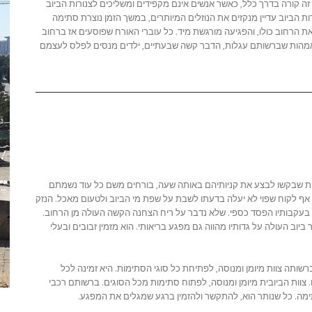
 קורה בדרך כלל, כאשר אנשים אינם מקפידים ומשליכים לצנורות הביוב
ות הביוב עדיין מנקזים את הנוזלים המיותרים, במשך הזמן נוצרת סתימה
ת הרחוב כולו, והפגיעה מורגשת מיד. כל עוברי האורח שפוסעים אז ברחוב
ו אמהות שברשותם עגלות, הדבר קשה שבעתיים, ילדים מנסים לפלס לעצמם
ות שבקשו לבצע את קניותיהם באותה שעה, בורחים משם כל עוד נשמתם
אף לקוח שפוי לא יעלה בדעתו לשבת על שפת מי הביוב ולטעום מאכל. הנזק
ר בעקבותיו הפסד כספי. שלא נדבר על ריח הצחנה הקשה העולה מן הרחוב.
וב העולה על גדותיו מהווה גם מפגע בריאותי. הוא מזמין זבובים ובעלי
שותה צוות מיומן ומנוסה, לפתיחת כל סוגי הסתימות. היא זמינה לכל
וות הביובית מיומן ומנוסה, לפתוח סתימות מכל הסוגים. ברשותם רכבי
תימה. כל שנותר הוא, להתקשר ולהזמין ברגע שמגלים את המפגע.