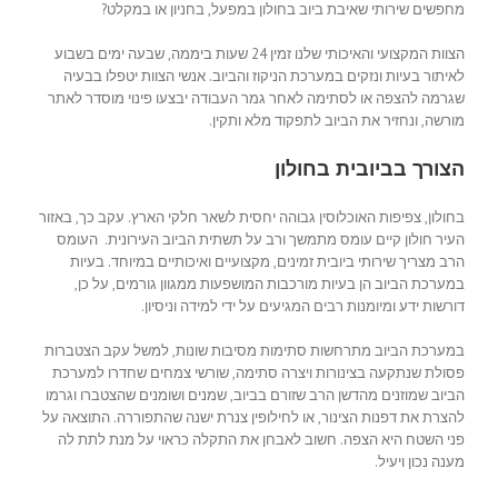
מחפשים שירותי שאיבת ביוב בחולון במפעל, בחניון או במקלט?
הצוות המקצועי והאיכותי שלנו זמין 24 שעות ביממה, שבעה ימים בשבוע
לאיתור בעיות ונזקים במערכת הניקוז והביוב. אנשי הצוות יטפלו בבעיה
שגרמה להצפה או לסתימה לאחר גמר העבודה יבצעו פינוי מוסדר לאתר
מורשה, ונחזיר את הביוב לתפקוד מלא ותקין.
הצורך בביובית בחולון
בחולון, צפיפות האוכלוסין גבוהה יחסית לשאר חלקי הארץ. עקב כך, באזור
העיר חולון קיים עומס מתמשך ורב על תשתית הביוב העירונית. העומס
הרב מצריך שירותי ביובית זמינים, מקצועיים ואיכותיים במיוחד. בעיות
במערכת הביוב הן בעיות מורכבות המושפעות ממגוון גורמים, על כן,
דורשות ידע ומיומנות רבים המגיעים על ידי למידה וניסיון.
במערכת הביוב מתרחשות סתימות מסיבות שונות, למשל עקב הצטברות
פסולת שנתקעה בצינורות ויצרה סתימה, שורשי צמחים שחדרו למערכת
הביוב שמוזנים מהדשן הרב שזורם בביוב, שמנים ושומנים שהצטברו וגרמו
להצרת את דפנות הצינור, או לחילופין צנרת ישנה שהתפוררה. התוצאה על
פני השטח היא הצפה. חשוב לאבחן את התקלה כראוי על מנת לתת לה
מענה נכון ויעיל.